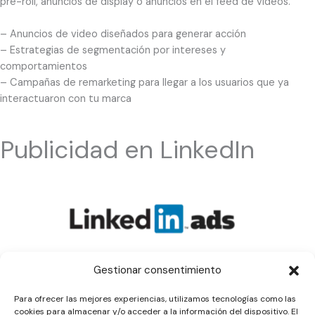
pre-roll, anuncios de display o anuncios en el feed de videos.
– Anuncios de video diseñados para generar acción
– Estrategias de segmentación por intereses y
comportamientos
– Campañas de remarketing para llegar a los usuarios que ya
interactuaron con tu marca
Publicidad en LinkedIn
Gestionar consentimiento
Si tu negocio se orienta al sector B2B,
LinkedIn
es la plataforma
ideal para captar clientes potenciales de alto valor. Creamos
Para ofrecer las mejores experiencias, utilizamos tecnologías como las
campañas de
publicidad en LinkedIn
adaptadas a tus objetivos
cookies para almacenar y/o acceder a la información del dispositivo. El