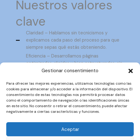
Nuestros valores
clave
Claridad – Hablamos sin tecnicismos y
explicamos cada paso del proceso para que
siempre sepas qué estás obteniendo.
Eficiencia – Desarrollamos páginas
optimizadas, rápidas y bien estructuradas, sin
Gestionar consentimiento
extras innecesarios.
Soporte real – No entregamos una web y nos
Para ofrecer las mejores experiencias, utilizamos tecnologías como las
olvidamos; te acompañamos para que puedas
cookies para almacenar y/o acceder a la información del dispositivo. El
aprovecharla al máximo.
consentimiento de estas tecnologías nos permitirá procesar datos
como el comportamiento de navegación o las identificaciones únicas
Atención al detalle – Nos ocupamos de los
en este sitio. No consentir o retirar el consentimiento, puede afectar
detalles y la funcionalidad, para que tu web
negativamente a ciertas características y funciones.
cumpla su propósito sin problemas.
Aceptar