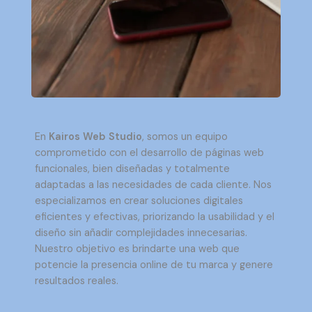
En
Kairos Web Studio
, somos un equipo
comprometido con el desarrollo de páginas web
funcionales, bien diseñadas y totalmente
adaptadas a las necesidades de cada cliente. Nos
especializamos en crear soluciones digitales
eficientes y efectivas, priorizando la usabilidad y el
diseño sin añadir complejidades innecesarias.
Nuestro objetivo es brindarte una web que
potencie la presencia online de tu marca y genere
resultados reales.